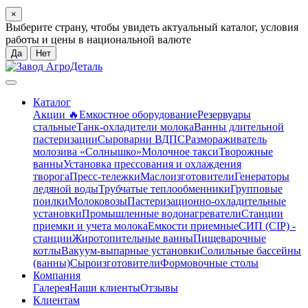
×
Выберите страну, чтобы увидеть актуальный каталог, условия
работы и цены в национальной валюте
Да
Нет
Каталог
Акции 🔥
Емкостное оборудование
Резервуары
стальные
Танк-охладители молока
Ванны длительной
пастеризации
Сыроварни ВДПС
Размораживатель
молозива «Солнышко»
Молочное такси
Творожные
ванны
Установка прессования и охлаждения
творога
Пресс-тележки
Маслоизготовители
Генераторы
ледяной воды
Трубчатые теплообменники
Групповые
поилки
Молоковозы
Пастеризационно-охладительные
установки
Промышленные водонагреватели
Станции
приемки и учета молока
Емкости приемные
СИП (CIP) -
станции
Жиротопительные ванны
Пищеварочные
котлы
Вакуум-выпарные установки
Солильные бассейны
(ванны)
Сыроизготовители
Формовочные столы
Компания
Галерея
Наши клиенты
Отзывы
Клиентам