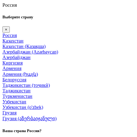
Россия
Выберите страну
×
Россия
Казахстан
Казахстан (Қазақша)
Азербайджан (Azərbaycan)
Азербайджан
Киргизия
Армения
Армения (հայկ)
Белоруссия
Таджикистан (тоҷикӣ)
Таджикистан
Туркменистан
Узбекистан
Узбекистан (o'zbek)
Грузия
Грузия (აზერბაიჯანული)
Ваша страна Россия?