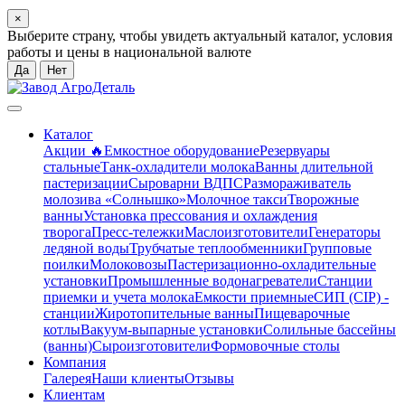
×
Выберите страну, чтобы увидеть актуальный каталог, условия
работы и цены в национальной валюте
Да
Нет
Каталог
Акции 🔥
Емкостное оборудование
Резервуары
стальные
Танк-охладители молока
Ванны длительной
пастеризации
Сыроварни ВДПС
Размораживатель
молозива «Солнышко»
Молочное такси
Творожные
ванны
Установка прессования и охлаждения
творога
Пресс-тележки
Маслоизготовители
Генераторы
ледяной воды
Трубчатые теплообменники
Групповые
поилки
Молоковозы
Пастеризационно-охладительные
установки
Промышленные водонагреватели
Станции
приемки и учета молока
Емкости приемные
СИП (CIP) -
станции
Жиротопительные ванны
Пищеварочные
котлы
Вакуум-выпарные установки
Солильные бассейны
(ванны)
Сыроизготовители
Формовочные столы
Компания
Галерея
Наши клиенты
Отзывы
Клиентам