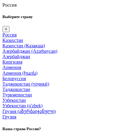
Россия
Выберите страну
×
Россия
Казахстан
Казахстан (Қазақша)
Азербайджан (Azərbaycan)
Азербайджан
Киргизия
Армения
Армения (հայկ)
Белоруссия
Таджикистан (тоҷикӣ)
Таджикистан
Туркменистан
Узбекистан
Узбекистан (o'zbek)
Грузия (აზერბაიჯანული)
Грузия
Ваша страна Россия?