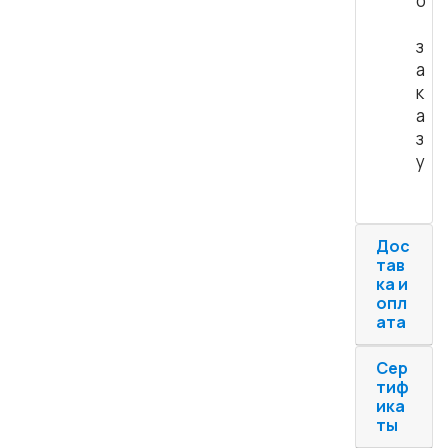
о
з
а
к
а
з
у
Дос
тав
ка и
опл
ата
Сер
тиф
ика
ты