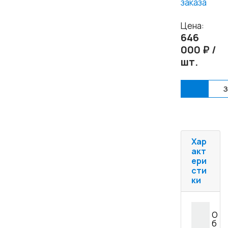
заказа
Цена:
646
000 ₽ /
шт.
Купи
З
Хар
акт
ери
сти
ки
О
б