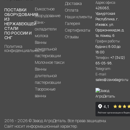
Адрес офиса:
Доставка
426063,
Емкостное
ПОСТАВКИ
Оплата
Удмуртская
ОБОРУДОВАНИЯ
оборудование
Наши клиенты
ИЗ
Республика, г.
Танк-
Галерея
НЕРЖАВЕЮЩЕЙ
Ижевск, ул.
СТАЛИ
охладители
Сертификаты
Орджоникидзе, д.
ПО РОССИИ И
молока
1а, помещ. 6
Отзывы
СНГ
График работы:
Ванны
Политика
будни с 8:00 до
длительной
конфиденциальности
18:00
пастеризации
Телефон:
+7 (3412)
Молочное такси
65-05-98
,
Ванны
Telegram:
E-mail:
длительной
sales@zavodagro.ru
пастеризации
Творожные
ванны
2016 - 2026 © Завод АгроДеталь. Все права защищены.
Сайт носит информационный характер.