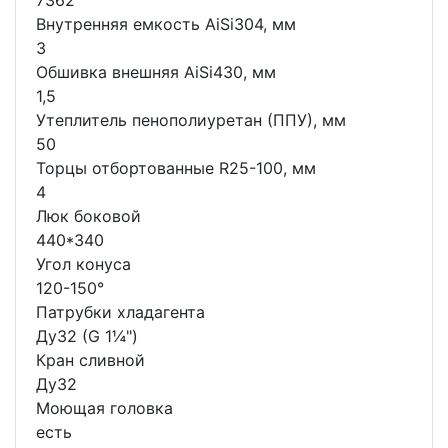
7362
Внутренняя емкость AiSi304, мм
3
Обшивка внешняя AiSi430, мм
1,5
Утеплитель пенополиуретан (ППУ), мм
50
Торцы отбортованные R25-100, мм
4
Люк боковой
440*340
Угол конуса
120-150°
Патрубки хладагента
Ду32 (G 1¼")
Кран сливной
Ду32
Моющая головка
есть