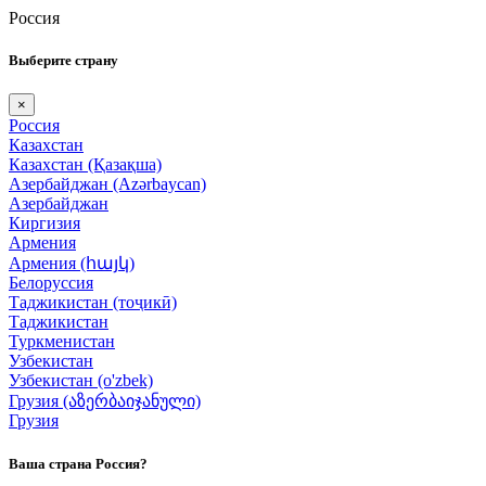
Россия
Выберите страну
×
Россия
Казахстан
Казахстан (Қазақша)
Азербайджан (Azərbaycan)
Азербайджан
Киргизия
Армения
Армения (հայկ)
Белоруссия
Таджикистан (тоҷикӣ)
Таджикистан
Туркменистан
Узбекистан
Узбекистан (o'zbek)
Грузия (აზერბაიჯანული)
Грузия
Ваша страна Россия?