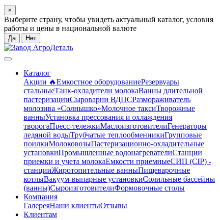
×
Выберите страну, чтобы увидеть актуальный каталог, условия
работы и цены в национальной валюте
Да
Нет
Каталог
Акции 🔥
Емкостное оборудование
Резервуары
стальные
Танк-охладители молока
Ванны длительной
пастеризации
Сыроварни ВДПС
Размораживатель
молозива «Солнышко»
Молочное такси
Творожные
ванны
Установка прессования и охлаждения
творога
Пресс-тележки
Маслоизготовители
Генераторы
ледяной воды
Трубчатые теплообменники
Групповые
поилки
Молоковозы
Пастеризационно-охладительные
установки
Промышленные водонагреватели
Станции
приемки и учета молока
Емкости приемные
СИП (CIP) -
станции
Жиротопительные ванны
Пищеварочные
котлы
Вакуум-выпарные установки
Солильные бассейны
(ванны)
Сыроизготовители
Формовочные столы
Компания
Галерея
Наши клиенты
Отзывы
Клиентам