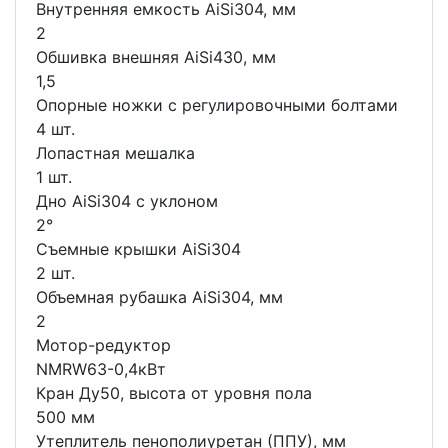
Внутренняя емкость AiSi304, мм
2
Обшивка внешняя AiSi430, мм
1,5
Опорные ножки с регулировочными болтами
4 шт.
Лопастная мешалка
1 шт.
Дно AiSi304 с уклоном
2°
Съемные крышки AiSi304
2 шт.
Объемная рубашка AiSi304, мм
2
Мотор-редуктор
NMRW63-0,4кВт
Кран Ду50, высота от уровня пола
500 мм
Утеплитель пенополиуретан (ППУ), мм