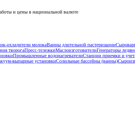
работы и цены в национальной валюте
нк-охладители молока
Ванны длительной пастеризации
Сыровар
ния творога
Пресс-тележки
Маслоизготовители
Генераторы ледян
ановки
Промышленные водонагреватели
Станции приемки и учет
акуум-выпарные установки
Солильные бассейны (ванны)
Сыроиз