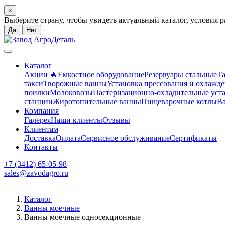
×
Выберите страну, чтобы увидеть актуальный каталог, условия 
Да
Нет
Каталог
Акции 🔥
Емкостное оборудование
Резервуары стальные
Та
такси
Творожные ванны
Установка прессования и охлажде
поилки
Молоковозы
Пастеризационно-охладительные уст
станции
Жиротопительные ванны
Пищеварочные котлы
В
Компания
Галерея
Наши клиенты
Отзывы
Клиентам
Доставка
Оплата
Сервисное обслуживание
Сертификаты
Контакты
+7 (3412) 65-05-98
sales@zavodagro.ru
Каталог
Ванны моечные
Ванны моечные односекционные