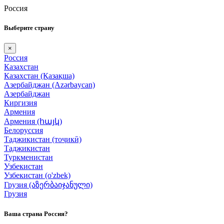
Россия
Выберите страну
×
Россия
Казахстан
Казахстан (Қазақша)
Азербайджан (Azərbaycan)
Азербайджан
Киргизия
Армения
Армения (հայկ)
Белоруссия
Таджикистан (тоҷикӣ)
Таджикистан
Туркменистан
Узбекистан
Узбекистан (o'zbek)
Грузия (აზერბაიჯანული)
Грузия
Ваша страна Россия?