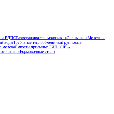
ни ВДПС
Размораживатель молозива «Солнышко»
Молочное
ой воды
Трубчатые теплообменники
Групповые
а молока
Емкости приемные
СИП (CIP) -
готовители
Формовочные столы