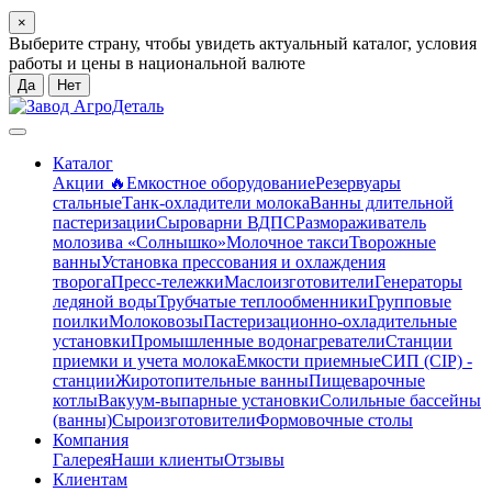
×
Выберите страну, чтобы увидеть актуальный каталог, условия
работы и цены в национальной валюте
Да
Нет
Каталог
Акции 🔥
Емкостное оборудование
Резервуары
стальные
Танк-охладители молока
Ванны длительной
пастеризации
Сыроварни ВДПС
Размораживатель
молозива «Солнышко»
Молочное такси
Творожные
ванны
Установка прессования и охлаждения
творога
Пресс-тележки
Маслоизготовители
Генераторы
ледяной воды
Трубчатые теплообменники
Групповые
поилки
Молоковозы
Пастеризационно-охладительные
установки
Промышленные водонагреватели
Станции
приемки и учета молока
Емкости приемные
СИП (CIP) -
станции
Жиротопительные ванны
Пищеварочные
котлы
Вакуум-выпарные установки
Солильные бассейны
(ванны)
Сыроизготовители
Формовочные столы
Компания
Галерея
Наши клиенты
Отзывы
Клиентам