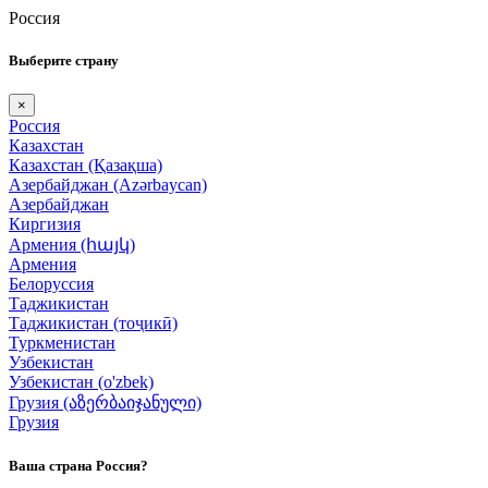
Россия
Выберите страну
×
Россия
Казахстан
Казахстан (Қазақша)
Азербайджан (Azərbaycan)
Азербайджан
Киргизия
Армения (հայկ)
Армения
Белоруссия
Таджикистан
Таджикистан (тоҷикӣ)
Туркменистан
Узбекистан
Узбекистан (o'zbek)
Грузия (აზერბაიჯანული)
Грузия
Ваша страна Россия?