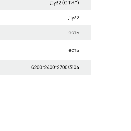
Ду32 (G 1¼")
Ду32
есть
есть
6200*2400*2700/3104