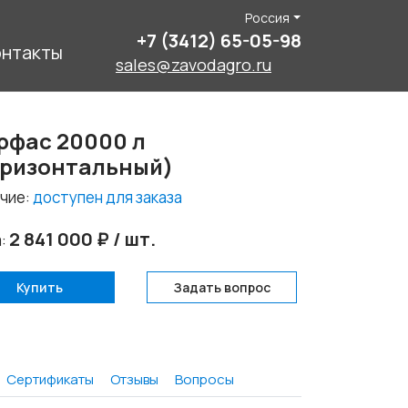
Россия
+7 (3412) 65-05-98
онтакты
sales@zavodagro.ru
рфас 20000 л
оризонтальный)
чие:
доступен для заказа
2 841 000 ₽ / шт.
а:
Купить
Задать вопрос
Сертификаты
Отзывы
Вопросы