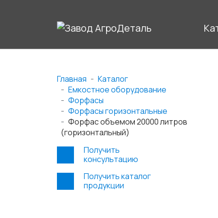
Ка
Главная
Каталог
Емкостное оборудование
Форфасы
Форфасы горизонтальные
Форфас объемом 20000 литров
(горизонтальный)
Получить
консультацию
Получить каталог
продукции