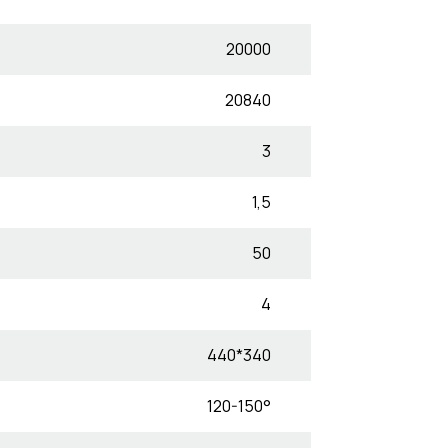
20000
20840
3
1,5
50
4
440*340
120-150°