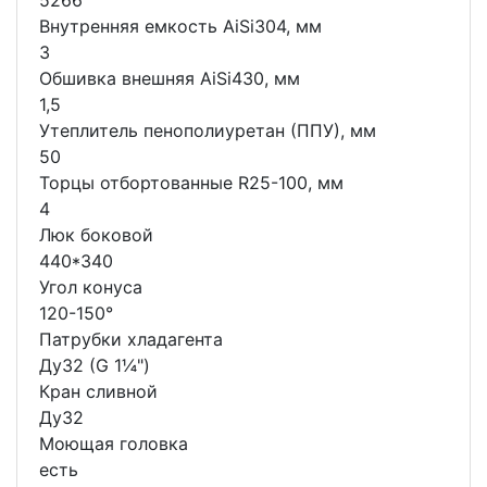
5266
Внутренняя емкость AiSi304, мм
3
Обшивка внешняя AiSi430, мм
1,5
Утеплитель пенополиуретан (ППУ), мм
50
Торцы отбортованные R25-100, мм
4
Люк боковой
440*340
Угол конуса
120-150°
Патрубки хладагента
Ду32 (G 1¼")
Кран сливной
Ду32
Моющая головка
есть