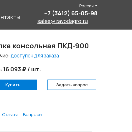
Россия
+7 (3412) 65-05-98
онтакты
sales@zavodagro.ru
лка консольная ПКД-900
чие:
доступен для заказа
16 093 ₽ / шт.
а:
Купить
Задать вопрос
Отзывы
Вопросы