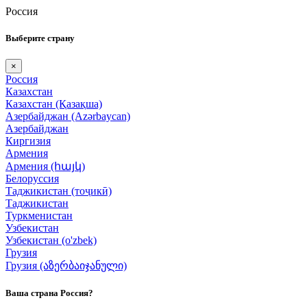
Россия
Выберите страну
×
Россия
Казахстан
Казахстан (Қазақша)
Азербайджан (Azərbaycan)
Азербайджан
Киргизия
Армения
Армения (հայկ)
Белоруссия
Таджикистан (тоҷикӣ)
Таджикистан
Туркменистан
Узбекистан
Узбекистан (o'zbek)
Грузия
Грузия (აზერბაიჯანული)
Ваша страна Россия?