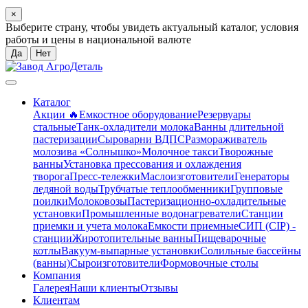
×
Выберите страну, чтобы увидеть актуальный каталог, условия
работы и цены в национальной валюте
Да
Нет
Каталог
Акции 🔥
Емкостное оборудование
Резервуары
стальные
Танк-охладители молока
Ванны длительной
пастеризации
Сыроварни ВДПС
Размораживатель
молозива «Солнышко»
Молочное такси
Творожные
ванны
Установка прессования и охлаждения
творога
Пресс-тележки
Маслоизготовители
Генераторы
ледяной воды
Трубчатые теплообменники
Групповые
поилки
Молоковозы
Пастеризационно-охладительные
установки
Промышленные водонагреватели
Станции
приемки и учета молока
Емкости приемные
СИП (CIP) -
станции
Жиротопительные ванны
Пищеварочные
котлы
Вакуум-выпарные установки
Солильные бассейны
(ванны)
Сыроизготовители
Формовочные столы
Компания
Галерея
Наши клиенты
Отзывы
Клиентам